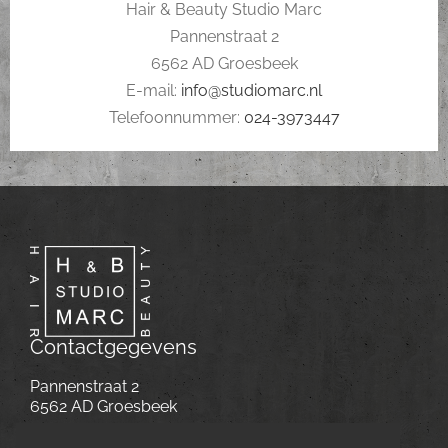
Hair & Beauty Studio Marc
Pannenstraat 2
6562 AD Groesbeek
E-mail:
info@studiomarc.nl
Telefoonnummer:
024-3973447
Contactgegevens
Pannenstraat 2
6562 AD Groesbeek
E-mail:
info@studiomarc.nl